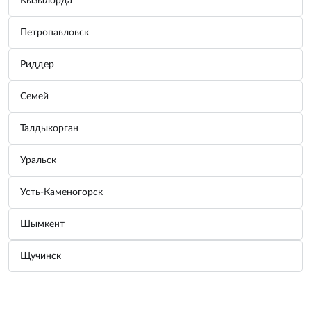
Кызылорда
Узнать цену
Петропавловск
Проверка на совместимость
Риддер
По VIN/FRAME
По параметрам
Семей
Талдыкорган
Проверить
Уральск
Характеристики
Усть-Каменогорск
Краткие характеристики
Шымкент
Вид масла
Синтетическое
Объем
1л
Щучинск
Класс вязкости SAE
0W-20
ВСЕ ХАРАКТЕРИСТИКИ