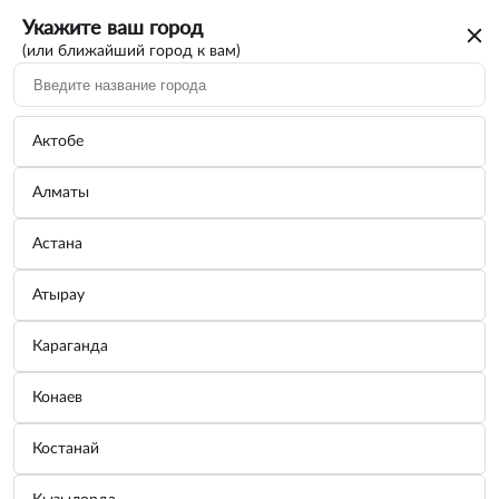
Укажите ваш город
(или ближайший город к вам)
Актобе
Алматы
Астана
Атырау
Караганда
Моторное масло RAVENOL ECS EcoSynth
Конаев
0W-20
Костанай
Бренд:
Ravenol